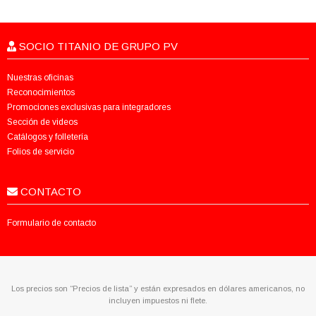
SOCIO TITANIO DE GRUPO PV
Nuestras oficinas
Reconocimientos
Promociones exclusivas para integradores
Sección de videos
Catálogos y folletería
Folios de servicio
CONTACTO
Formulario de contacto
Los precios son “Precios de lista” y están expresados en dólares americanos, no
incluyen impuestos ni flete.