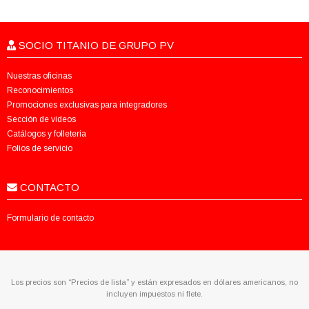
SOCIO TITANIO DE GRUPO PV
Nuestras oficinas
Reconocimientos
Promociones exclusivas para integradores
Sección de videos
Catálogos y folletería
Folios de servicio
CONTACTO
Formulario de contacto
Los precios son “Precios de lista” y están expresados en dólares americanos, no
incluyen impuestos ni flete.