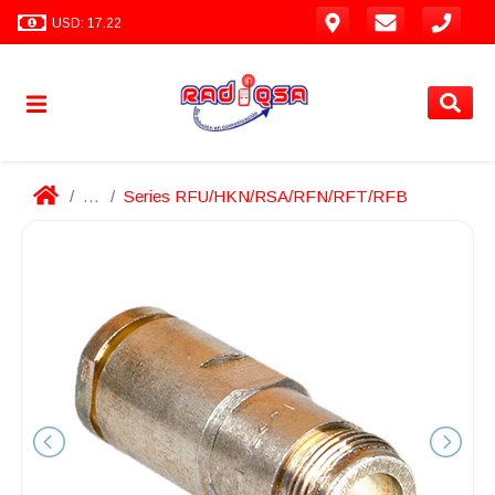
USD: 17.22
...
Series RFU/HKN/RSA/RFN/RFT/RFB