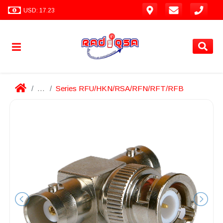
USD: 17.23
...
Series RFU/HKN/RSA/RFN/RFT/RFB