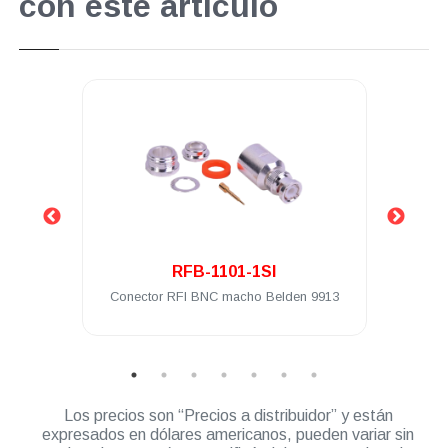
con este artículo
.
RFB-1101-1SI
ra a
Conector RFI BNC macho Belden 9913
Conec
Los precios son “Precios a distribuidor” y están
expresados en dólares americanos, pueden variar sin