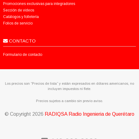
Promociones exclusivas para integradores
Sección de videos
Catálogos y folletería
Folios de servicio
CONTACTO
Formulario de contacto
Los precios son “Precios de lista” y están expresados en dólares americanos, no
incluyen impuestos ni flete.
Precios sujetos a cambio sin previo aviso.
© Copyright
2026
RADIQSA Radio Ingenieria de Querétaro