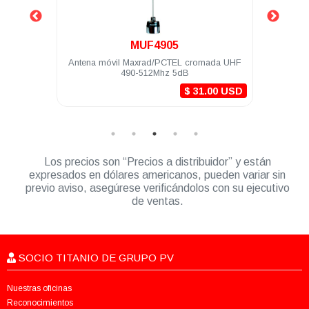
MUF4905
Antena móvil Maxrad/PCTEL cromada UHF
Montaje tipo 
490-512Mhz 5dB
antena sin
$ 31.00 USD
Los precios son “Precios a distribuidor” y están
expresados en dólares americanos, pueden variar sin
previo aviso, asegúrese verificándolos con su ejecutivo
de ventas.
SOCIO TITANIO DE GRUPO PV
Nuestras oficinas
Reconocimientos