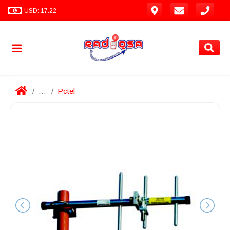
USD: 17.22
...
Pctel