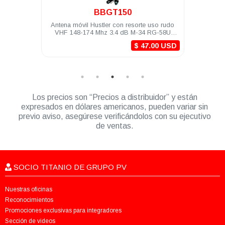
BBGT150
Antena móvil Hustler con resorte uso rudo
Antena base 
VHF 148-174 Mhz 3.4 dB M-34 RG-58U
498-50
(5m) PL-259
$ 47.00 USD
Los precios son “Precios a distribuidor” y están
expresados en dólares americanos, pueden variar sin
previo aviso, asegúrese verificándolos con su ejecutivo
de ventas.
SOCIO TITANIO DE GRUPO PV
Nuestras oficinas
Reconocimientos
Promociones exclusivas para integradores
Sección de videos