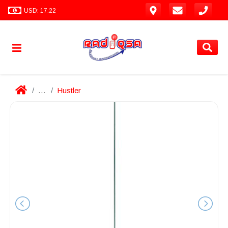
USD: 17.22
...
Hustler