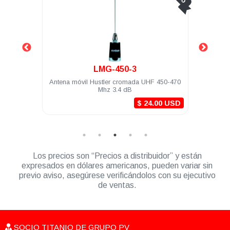
LMG-450-3
R
Antena móvil Hustler cromada UHF 450-470
Antena móvil Hu
Mhz 3.4 dB
174 Mhz 3.4 dB 
$ 24.00 USD
Los precios son “Precios a distribuidor” y están
expresados en dólares americanos, pueden variar sin
previo aviso, asegúrese verificándolos con su ejecutivo
de ventas.
SOCIO TITANIO DE GRUPO PV