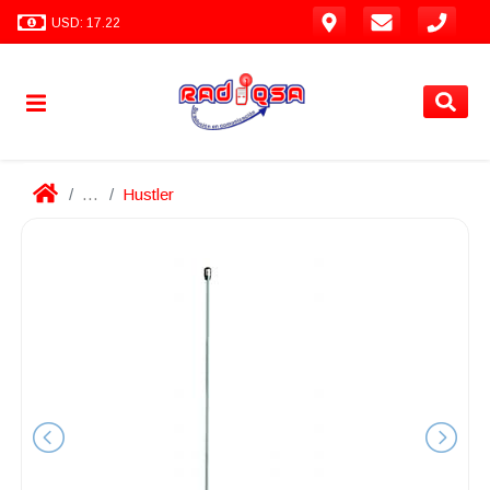
USD: 17.22
...
Hustler