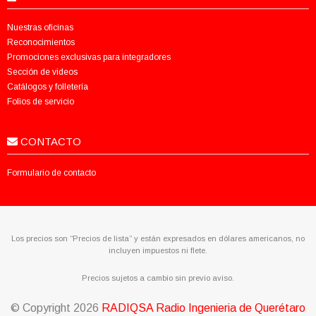
Nuestras oficinas
Reconocimientos
Promociones exclusivas para integradores
Sección de videos
Catálogos y folletería
Folios de servicio
CONTACTO
Formulario de contacto
Los precios son “Precios de lista” y están expresados en dólares americanos, no
incluyen impuestos ni flete.
Precios sujetos a cambio sin previo aviso.
© Copyright
2026
RADIQSA Radio Ingenieria de Querétaro