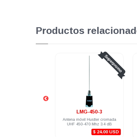
Productos relacionad
Superpromo
Superpromo
LMG-450-3
BBGT150
tena móvil Hustler cromada
Antena móvil Hustler con resorte
UHF 450-470 Mhz 3.4 dB
uso rudo VHF 148-174 Mhz 3.4
dB M-34 RG-58U (5m) PL-259
$ 24.00 USD
$ 47.00 USD