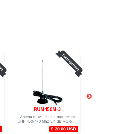
perpromo
Superpromo
RUM450
LMG-
netica
Antena móvil Hustler magnética
Antena móvil H
RG-58U
UHF 450-470Mhz 5.2 dB conector
UHF 450-470
UHF macho
0 USD
$ 24.00 USD