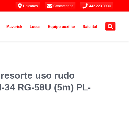
Ubícanos
Contáctanos
442 223 3930
Maverick
Luces
Equipo auxiliar
Satelital
 resorte uso rudo
-34 RG-58U (5m) PL-