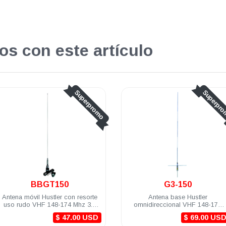
os con este artículo
Superpromo
Su
G3-150
RUM450M-3
Antena base Hustler
Antena móvil Hustler mag
omnidireccional VHF 148-174
UHF 450-470 Mhz 3.4 dB 
Mhz 3 dB SO-239 aluminio
(4.5m) mini-UHF
$ 69.00 USD
$ 20.0