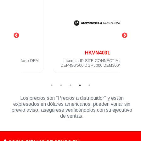
.
HKVN4031
no DEM
Licencia IP SITE CONNECT Motorola
Clip 
DEP450/500 DGP5000 DEM300/400/500
DGM5000
Los precios son “Precios a distribuidor” y están
expresados en dólares americanos, pueden variar sin
previo aviso, asegúrese verificándolos con su ejecutivo
de ventas.