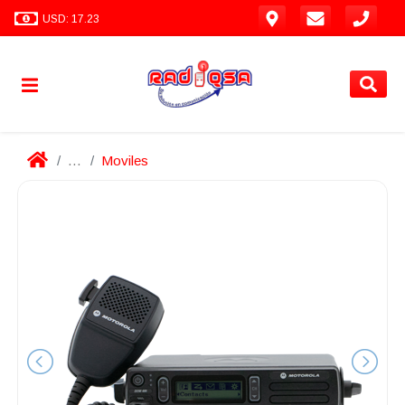
USD: 17.23
...
Moviles