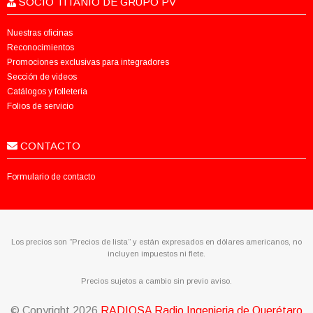
SOCIO TITANIO DE GRUPO PV
Nuestras oficinas
Reconocimientos
Promociones exclusivas para integradores
Sección de videos
Catálogos y folletería
Folios de servicio
CONTACTO
Formulario de contacto
Los precios son “Precios de lista” y están expresados en dólares americanos, no
incluyen impuestos ni flete.
Precios sujetos a cambio sin previo aviso.
© Copyright
2026
RADIQSA Radio Ingenieria de Querétaro