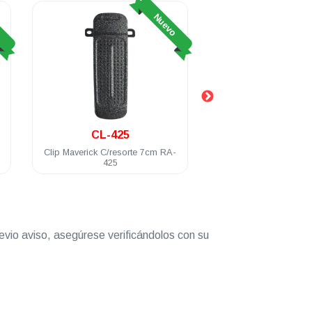
o
Nuevo
CL-425
CP-425
Clip Maverick C/resorte 7cm RA-
Cable de programació
425
RA-100/425
evio aviso, asegúrese verificándolos con su