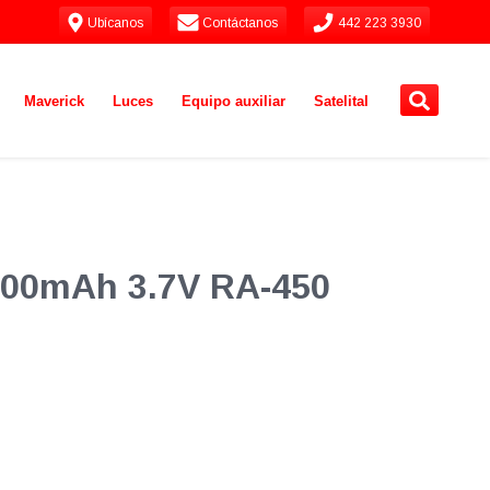
Ubícanos
Contáctanos
442 223 3930
Maverick
Luces
Equipo auxiliar
Satelital
4000mAh 3.7V RA-450