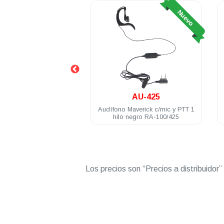
Nuevo
Nuevo
RA-450U
AU-425
tátil análogo Maverick
Audífono Maverick c/mic y PTT 1
6 Ch 5 Watts UHF 400-
hilo negro RA-100/425
480 Mhz
Los precios son “Precios a distribuidor