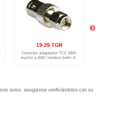
.
.
34-11-FF3-TGN
19-29
 SMA
Protectores para rayos TCC con
Conector adap
o de
conectores N hembra a N hembra
macho BNC hemb
evio aviso, asegúrese verificándolos con su