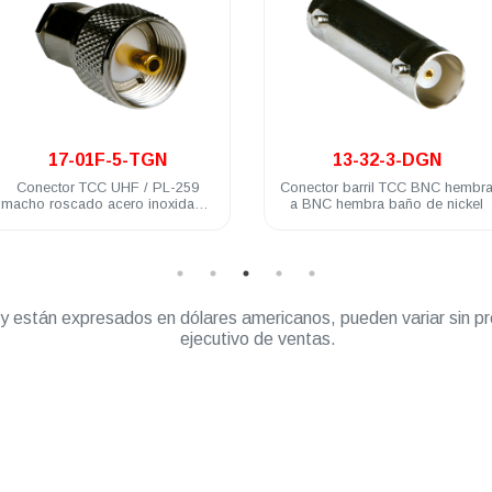
.
.
13-32-3-DGN
19-29-TGN
Conector barril TCC BNC hembra
Conector adaptador TCC
a BNC hembra baño de nickel
macho a BNC hembra bañ
nickel
” y están expresados en dólares americanos, pueden variar sin pr
ejecutivo de ventas.