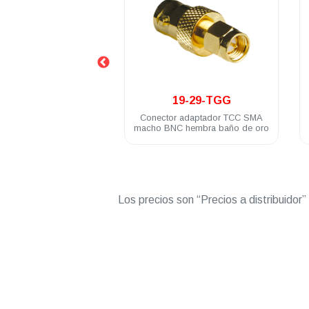
.
.
19-29-TGG
17-01F-5-TGN
ector adaptador TCC SMA
Conector TCC UHF / PL-259
o BNC hembra baño de oro
macho roscado acero inoxidable
RG58U
Los precios son “Precios a distribuidor