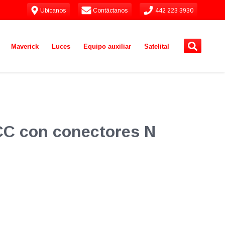
Ubícanos
Contáctanos
442 223 3930
Maverick
Luces
Equipo auxiliar
Satelital
CC con conectores N